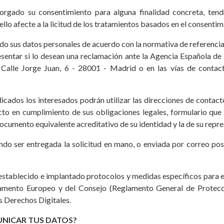
orgado su consentimiento para alguna finalidad concreta, ten
llo afecte a la licitud de los tratamientos basados en el consenti
do sus datos personales de acuerdo con la normativa de referencia
resentar si lo desean una reclamación ante la Agencia Española 
n Calle Jorge Juan, 6 - 28001 - Madrid o en las vías de contact
dicados los interesados podrán utilizar las direcciones de contacto
fecto en cumplimiento de sus obligaciones legales, formulario q
cumento equivalente acreditativo de su identidad y la de su repre
endo ser entregada la solicitud en mano, o enviada por correo po
 establecido e implantado protocolos y medidas específicos para 
amento Europeo y del Consejo (Reglamento General de Protecc
s Derechos Digitales.
UNICAR TUS DATOS?