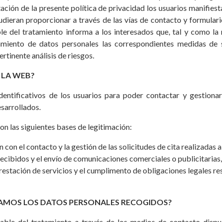
ación de la presente política de privacidad los usuarios manifies
dieran proporcionar a través de las vías de contacto y formular
ble del tratamiento informa a los interesados que, tal y como la
tamiento de datos personales las correspondientes medidas de 
tinente análisis de riesgos.
 LA WEB?
ntificativos de los usuarios para poder contactar y gestionar 
esarrollados.
n las siguientes bases de legitimación:
 con el contacto y la gestión de las solicitudes de cita realizadas 
recibidos y el envío de comunicaciones comerciales o publicitarias,
restación de servicios y el cumplimento de obligaciones legales r
ATAMOS LOS DATOS PERSONALES RECOGIDOS?
able del tratamiento a través de los medios de contacto dispu