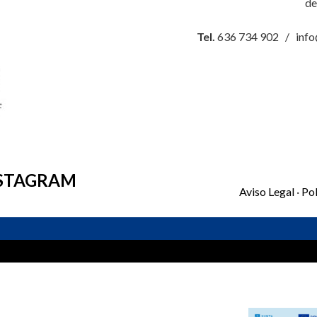
d
Tel.
636 734 902 / info
STAGRAM
Aviso Legal
·
Pol