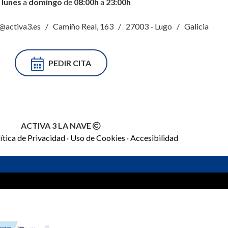
e
lunes
a
domingo
de
08:00h
a
23:00h
@activa3.es / Camiño Real, 163 / 27003 - Lugo / Galicia
PEDIR CITA
ACTIVA 3 LA NAVE
ítica de Privacidad
·
Uso de Cookies
·
Accesibilidad