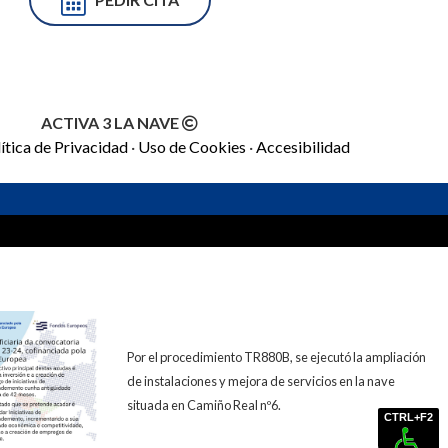
ACTIVA 3 LA NAVE
ítica de Privacidad
·
Uso de Cookies
·
Accesibilidad
Por el procedimiento TR880B, se ejecutó la ampliación
de instalaciones y mejora de servicios en la nave
situada en Camiño Real nº6.
CTRL+F2