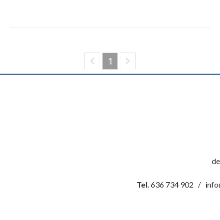
(current)
1
d
Tel.
636 734 902 / info