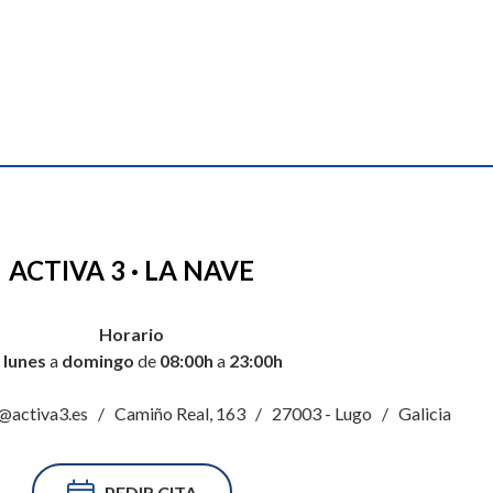
ACTIVA 3 · LA NAVE
Horario
e
lunes
a
domingo
de
08:00h
a
23:00h
@activa3.es / Camiño Real, 163 / 27003 - Lugo / Galicia
PEDIR CITA